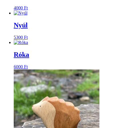
4000
Ft
Nyúl
5300
Ft
Róka
6000
Ft