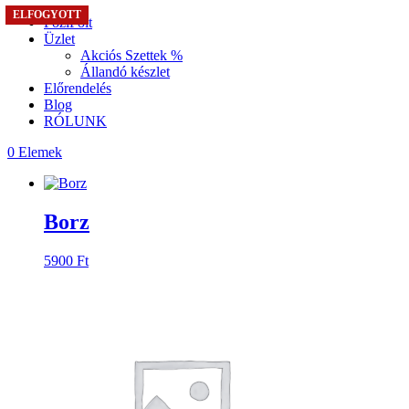
ELFOGYOTT
ELFOGYOTT
ELFOGYOTT
ELFOGYOTT
ELFOGYOTT
ELFOGYOTT
ELFOGYOTT
ELFOGYOTT
ELFOGYOTT
ELFOGYOTT
ELFOGYOTT
ELFOGYOTT
ELFOGYOTT
ELFOGYOTT
ELFOGYOTT
FoziFolt
Üzlet
Akciós Szettek %
Állandó készlet
Előrendelés
Blog
RÓLUNK
0 Elemek
Borz
5900
Ft