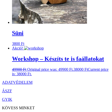
Süni
3800
Ft
Akció!
Workshop – Készíts te is faállatokat
49900
Ft
Original price was: 49900 Ft.
38000
Ft
Current price
is: 38000 Ft.
ADATVÉDELEM
ÁSZF
GYIK
KÖVESS MINKET