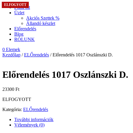
ELFOGYOTT
ELFOGYOTT
ELFOGYOTT
ELFOGYOTT
FoziFolt
Üzlet
Akciós Szettek %
Állandó készlet
Előrendelés
Blog
RÓLUNK
0 Elemek
Kezdőlap
/
ELŐrendelés
/ Előrendelés 1017 Oszlánszki D.
Előrendelés 1017 Oszlánszki D.
23300
Ft
ELFOGYOTT
Kategória:
ELŐrendelés
További információk
Vélemények (0)