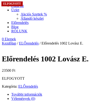
ELFOGYOTT
ELFOGYOTT
ELFOGYOTT
ELFOGYOTT
FoziFolt
Üzlet
Akciós Szettek %
Állandó készlet
Előrendelés
Blog
RÓLUNK
0 Elemek
Kezdőlap
/
ELŐrendelés
/ Előrendelés 1002 Lovász E.
Előrendelés 1002 Lovász E.
23500
Ft
ELFOGYOTT
Kategória:
ELŐrendelés
További információk
Vélemények (0)