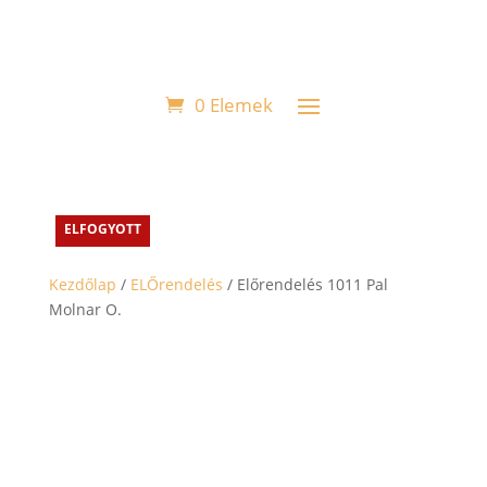
0 Elemek
ELFOGYOTT
ELFOGYOTT
ELFOGYOTT
ELFOGYOTT
Kezdőlap
/
ELŐrendelés
/ Előrendelés 1011 Pal
Molnar O.