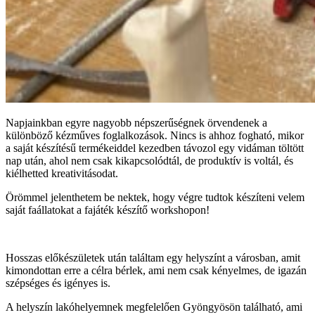
Napjainkban egyre nagyobb népszerűségnek örvendenek a
különböző kézműves foglalkozások. Nincs is ahhoz fogható, mikor
a saját készítésű termékeiddel kezedben távozol egy vidáman töltött
nap után, ahol nem csak kikapcsolódtál, de produktív is voltál, és
kiélhetted kreativitásodat.
Örömmel jelenthetem be nektek, hogy végre tudtok készíteni velem
saját faállatokat a fajáték készítő workshopon!
Hosszas előkészületek után találtam egy helyszínt a városban, amit
kimondottan erre a célra bérlek, ami nem csak kényelmes, de igazán
szépséges és igényes is.
A helyszín lakóhelyemnek megfelelően Gyöngyösön található, ami