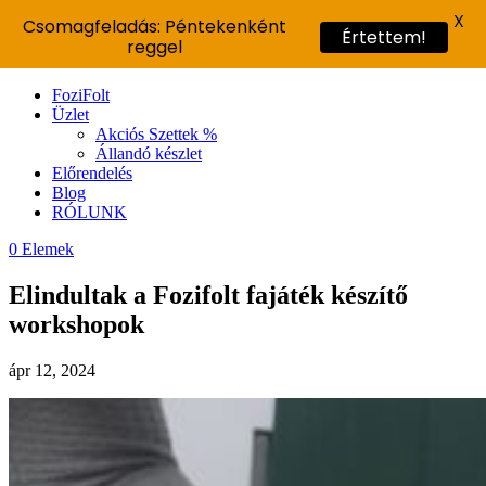
X
Csomagfeladás: Péntekenként
Értettem!
reggel
FoziFolt
Üzlet
Akciós Szettek %
Állandó készlet
Előrendelés
Blog
RÓLUNK
0 Elemek
Elindultak a Fozifolt fajáték készítő
workshopok
ápr 12, 2024