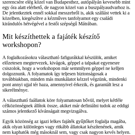
szerencsére elég közel van Budapesthez, autópályán kevesebb mint
egy óra alatt elérhető, de nagyon közel van a buszpályaudvarhoz is.
De jelentkeztek ennél sokkal messzebről is, akik szállást vettek ki a
közelben, kiegészítve a kézműves tanfolyamot egy családi
kirándulós hétvégével a festői szépségű Mátrában.
Mit készíthettek a fajáték készítő
workshopon?
A foglalkozásokra választható fafigurákkal készülök, amiket
előzetesen megtervezek, kivágok, géppel a talpakat egyenesre
csiszolok, hogy a workshopon már semmilyen géppel ne kelljen
dolgoznunk. A folyamatok így teljesen biztonságosak a
továbbiakban, minden más munkálatot kézzel végzünk, mindenki
pont annyi ujjal tér haza, amennyivel érkezik, és garantált lesz a
sikerélménye.
A választható faállatok köre folyamatosan bővül, melyet kétféle
célközönségnek állítok össze, akiket már definiálni tudok az eddigi
számos jelentkező kívánságait megvizsgálva.
Egyik közönség az igazi lelkes fajáték gyűjtőket foglalja magába,
akik olyan különleges vagy ritkább állatokat készítenének, amik
nem kaphatók még másoknál sem, vagy csak nagyon kevés helyen.