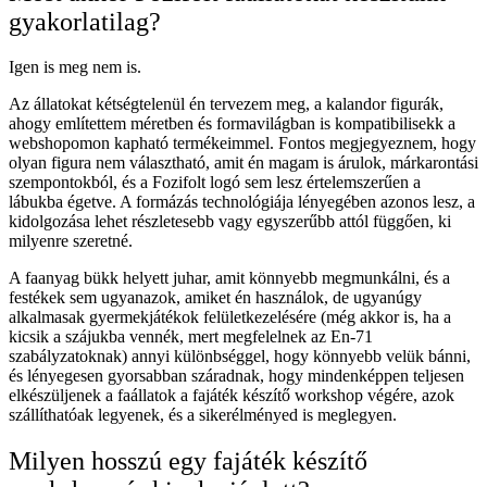
gyakorlatilag?
Igen is meg nem is.
Az állatokat kétségtelenül én tervezem meg, a kalandor figurák,
ahogy említettem méretben és formavilágban is kompatibilisekk a
webshopomon kapható termékeimmel. Fontos megjegyeznem, hogy
olyan figura nem választható, amit én magam is árulok, márkarontási
szempontokból, és a Fozifolt logó sem lesz értelemszerűen a
lábukba égetve. A formázás technológiája lényegében azonos lesz, a
kidolgozása lehet részletesebb vagy egyszerűbb attól függően, ki
milyenre szeretné.
A faanyag bükk helyett juhar, amit könnyebb megmunkálni, és a
festékek sem ugyanazok, amiket én használok, de ugyanúgy
alkalmasak gyermekjátékok felületkezelésére (még akkor is, ha a
kicsik a szájukba vennék, mert megfelelnek az En-71
szabályzatoknak) annyi különbséggel, hogy könnyebb velük bánni,
és lényegesen gyorsabban száradnak, hogy mindenképpen teljesen
elkészüljenek a faállatok a fajáték készítő workshop végére, azok
szállíthatóak legyenek, és a sikerélményed is meglegyen.
Milyen hosszú egy fajáték készítő