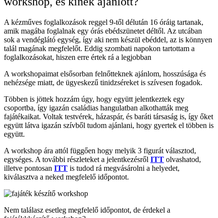
workshop, és kinek ajánlott?
A kézműves foglalkozások reggel 9-től délután 16 óráig tartanak,
amik magába foglalnak egy órás ebédszünetet déltől. Az utcában
sok a vendéglátó egység, így aki nem készül ebéddel, az is könnyen
talál magának megfelelőt. Eddig szombati napokon tartottam a
foglalkozásokat, hiszen erre értek rá a legjobban
A workshopaimat elsősorban felnőtteknek ajánlom, hosszúsága és
nehézsége miatt, de ügyeskezű tinidzséreket is szívesen fogadok.
Többen is jöttek hozzám úgy, hogy együtt jelentkeztek egy
csoportba, így igazán családias hangulatban alkothatták meg
fajátékaikat. Voltak testvérek, házaspár, és baráti társaság is, így őket
együtt látva igazán szívből tudom ajánlani, hogy gyertek el többen is
együtt.
A workshop ára attól függően hogy melyik 3 figurát választod,
egységes. A további részleteket a jelentkezésről
ITT
olvashatod,
illetve pontosan
ITT
is tudod rá megvásárolni a helyedet,
kiválasztva a neked megfelelő időpontot.
Nem találasz esetleg megfelelő időpontot, de érdekel a