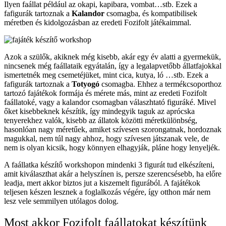
Ilyen faállat például az okapi, kapibara, vombat…stb. Ezek a
fafigurák tartoznak a
Kalandor
csomagba, és kompatibilisek
méretben és kidolgozásban az eredeti Fozifolt játékaimmal.
Azok a szülők, akiknek még kisebb, akár egy év alatti a gyermekük,
nincsenek még faállataik egyátalán, így a legalapvetőbb állatfajokkal
ismertetnék meg csemetéjüket, mint cica, kutya, ló …stb. Ezek a
fafigurák tartoznak a
Totyogó
csomagba. Ehhez a termékcsoporthoz
tartozó fajátékok formája és mérete más, mint az eredeti Fozifolt
faállatoké, vagy a kalandor csomagban válaszhtató figuráké. Mivel
őket kisebbeknek készítik, így mindegyik taguk az aprócska
tenyerekhez valók, kisebb az állatok közötti méretkülönbség,
hasonlóan nagy méretűek, amiket szívesen szorongatnak, hordoznak
magukkal, nem túl nagy ahhoz, hogy szívesen játszanak vele, de
nem is olyan kicsik, hogy könnyen elhagyják, pláne hogy lenyeljék.
A faállatka készítő workshopon mindenki 3 figurát tud elkészíteni,
amit kiválaszthat akár a helyszínen is, persze szerencsésebb, ha előre
leadja, mert akkor biztos jut a kiszemelt figurából. A fajátékok
teljesen készen lesznek a foglalkozás végére, így otthon már nem
lesz vele semmilyen utólagos dolog.
Most akkor Fozifolt faállatokat készítünk