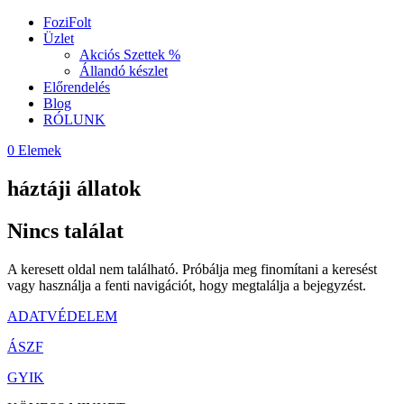
FoziFolt
Üzlet
Akciós Szettek %
Állandó készlet
Előrendelés
Blog
RÓLUNK
0 Elemek
háztáji állatok
Nincs találat
A keresett oldal nem található. Próbálja meg finomítani a keresést
vagy használja a fenti navigációt, hogy megtalálja a bejegyzést.
ADATVÉDELEM
ÁSZF
GYIK